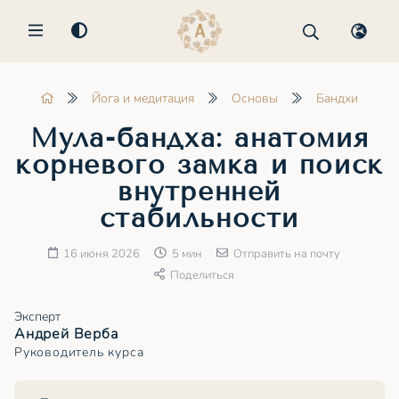
MENU
Йога и медитация
Основы
Бандхи
Мула-бандха: анатомия
корневого замка и поиск
внутренней
стабильности
16 июня 2026
5 мин
Отправить на почту
Поделиться
Эксперт
Андрей Верба
Руководитель курса