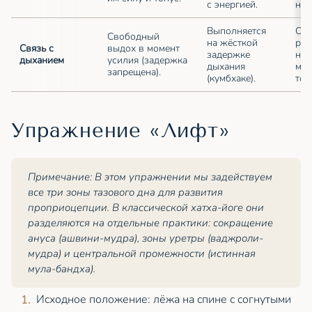
с энергией.
най
Выполняется
Сох
Свободный
на жёсткой
ров
Связь с
выдох в момент
задержке
на 
дыханием
усилия (задержка
дыхания
мы
запрещена).
(кумбхаке).
тон
Упражнение «Лифт»
Примечание: В этом упражнении мы задействуем
все три зоны тазового дна для развития
проприоцепции. В классической хатха-йоге они
разделяются на отдельные практики: сокращение
ануса (ашвини-мудра), зоны уретры (ваджроли-
мудра) и центральной промежности (истинная
мула-бандха).
Исходное положение: лёжа на спине с согнутыми