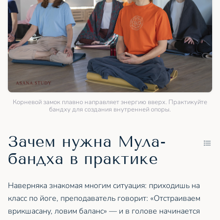
Корневой замок плавно направляет энергию вверх. Практикуйте
бандху для создания внутренней опоры.
Зачем нужна Мула-
бандха в практике
Наверняка знакомая многим ситуация: приходишь на
класс по йоге, преподаватель говорит: «Отстраиваем
врикшасану, ловим баланс» — и в голове начинается