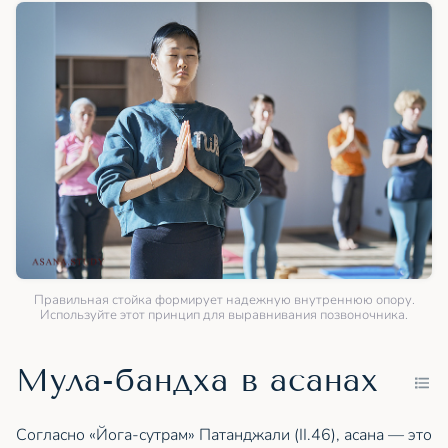
Правильная стойка формирует надежную внутреннюю опору.
Используйте этот принцип для выравнивания позвоночника.
Мула-бандха в асанах
Согласно «Йога-сутрам» Патанджали (II.46), асана — это