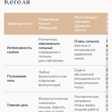
Кегеля
Мула-бандха в
Мул
Упражнения
пранаяме
аса
Характеристика
Кегеля
(Древние
(Со
(Медицина)
тексты)
пра
Ритмичные,
Очень сильное
,
Лёг
максимально
жёсткое и
втя
Интенсивность
сильные
интенсивное
фон
сжатия
сокращения с
удержание
(20
полным
замка.
мак
расслаблением.
Сидя в
В д
Любое
абсолютной
ков
Положение
(выполняется как
неподвижности
(ба
тела
отдельная
(медитативные
вин
физкультура).
позы).
про
Эзотерическая:
Био
Физиологическая:
направить
соз
«накачать»
Главная цель
Апану вверх,
для
мышцы, вернуть
мощная работа
поз
им силу и тонус.