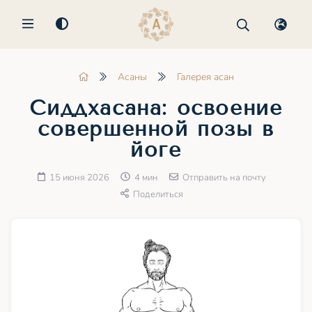
MENU
Асаны
Галерея асан
Сиддхасана: освоение
совершенной позы в
йоге
15 июня 2026
4 мин
Отправить на почту
Поделиться