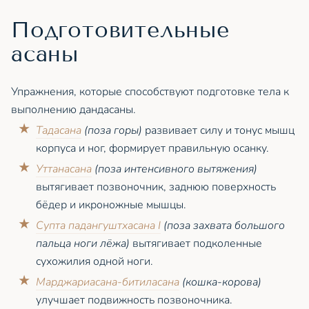
Подготовительные
асаны
Упражнения, которые способствуют подготовке тела к
выполнению дандасаны.
Тадасана
(поза горы)
развивает силу и тонус мышц
корпуса и ног, формирует правильную осанку.
Уттанасана
(поза интенсивного вытяжения)
вытягивает позвоночник, заднюю поверхность
бёдер и икроножные мышцы.
Супта падангуштхасана I
(поза захвата большого
пальца ноги лёжа)
вытягивает подколенные
сухожилия одной ноги.
Марджариасана-битиласана
(кошка-корова)
улучшает подвижность позвоночника.