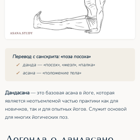
Перевод с санскрита: «поза посоха»
данда
— «посох», «жезл», «палка»
асана — «положение тела»
Дандасана
— это базовая асана в йоге, которая
является неотъемлемой частью практики как для
новичков, так и для опытных йогов. Служит основой
для многих йогических поз.
Легенда о дандасане