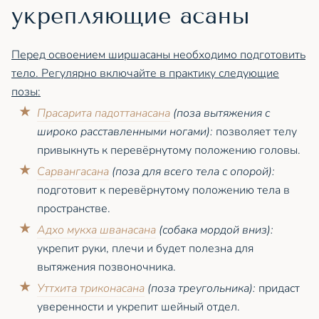
укрепляющие асаны
Перед освоением ширшасаны необходимо подготовить
тело. Регулярно включайте в практику следующие
позы:
Прасарита падоттанасана
(поза вытяжения с
широко расставленными ногами):
позволяет телу
привыкнуть к перевёрнутому положению головы.
Сарвангасана
(поза для всего тела с опорой):
подготовит к перевёрнутому положению тела в
пространстве.
Адхо мукха шванасана
(собака мордой вниз):
укрепит руки, плечи и будет полезна для
вытяжения позвоночника.
Уттхита триконасана
(поза треугольника):
придаст
уверенности и укрепит шейный отдел.