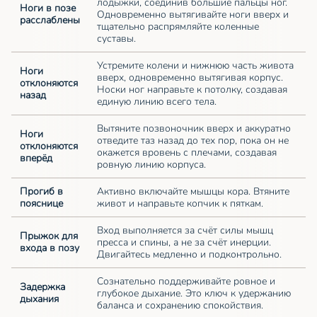
лодыжки, соединив большие пальцы ног.
Ноги в позе
Одновременно вытягивайте ноги вверх и
расслаблены
тщательно распрямляйте коленные
суставы.
Устремите колени и нижнюю часть живота
Ноги
вверх, одновременно вытягивая корпус.
отклоняются
Носки ног направьте к потолку, создавая
назад
единую линию всего тела.
Вытяните позвоночник вверх и аккуратно
Ноги
отведите таз назад до тех пор, пока он не
отклоняются
окажется вровень с плечами, создавая
вперёд
ровную линию корпуса.
Прогиб в
Активно включайте мышцы кора. Втяните
пояснице
живот и направьте копчик к пяткам.
Вход выполняется за счёт силы мышц
Прыжок для
пресса и спины, а не за счёт инерции.
входа в позу
Двигайтесь медленно и подконтрольно.
Сознательно поддерживайте ровное и
Задержка
глубокое дыхание. Это ключ к удержанию
дыхания
баланса и сохранению спокойствия.