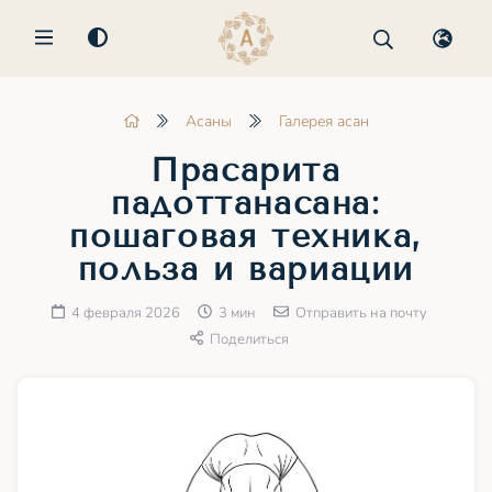
MENU
Асаны
Галерея асан
Прасарита
падоттанасана:
пошаговая техника,
польза и вариации
4 февраля 2026
3 мин
Отправить на почту
Поделиться