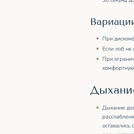
30 секунд д
Вариаци
При дискомф
Если лоб не 
При огранич
комфортную
Дыхани
Дыхание до
расслаблени
оставались 