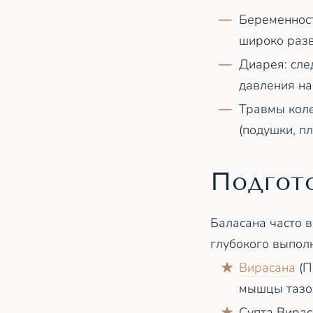
Беременност
широко разв
Диарея: сле
давления на
Травмы коле
(подушки, п
Подгот
Баласана часто 
глубокого выпол
Вирасана
(П
мышцы тазов
Супта Вирас