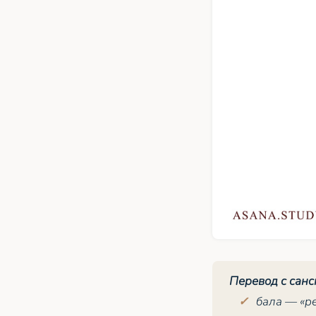
Перевод с санс
бала
— «ре