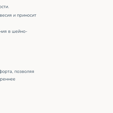
сти.
весия и приносит
ния в шейно-
форта, позволяя
треннее