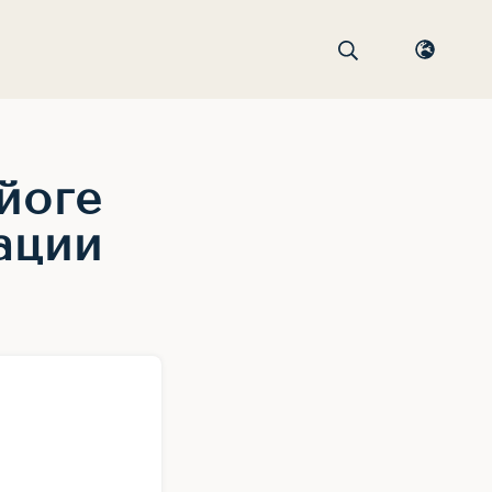
йоге
ации