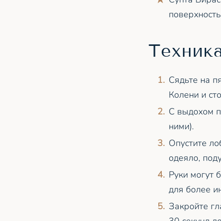
поверхность
Техник
Сядьте на п
Колени и ст
С выдохом п
ними).
Опустите ло
одеяло, поду
Руки могут 
для более и
Закройте гл