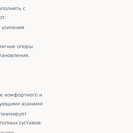
ыполнять с
т.
 усиления
мягкие опоры
тановления.
ее комфортного и
дующими асанами:
тонизирует
топных суставов.
реднюю