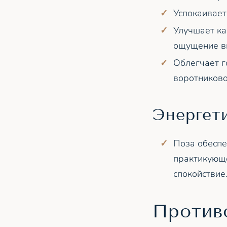
Успокаивает
Улучшает ка
ощущение вн
Облегчает г
воротниково
Энергет
Поза обеспе
практикующе
спокойствие
Против