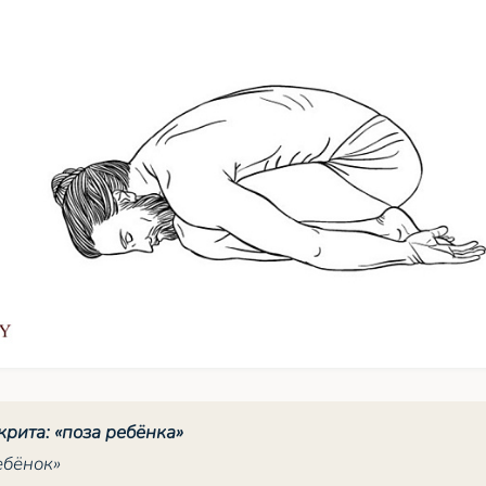
крита: «поза ребёнка»
бёнок»