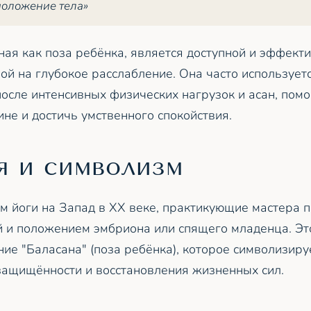
положение тела»
тная как поза ребёнка, является доступной и эффект
ой на глубокое расслабление. Она часто использует
осле интенсивных физических нагрузок и асан, помо
не и достичь умственного спокойствия.
я и символизм
м йоги на Запад в XX веке, практикующие мастера 
й и положением эмбриона или спящего младенца. Эт
ие "Баласана" (поза ребёнка), которое символизиру
защищённости и восстановления жизненных сил.