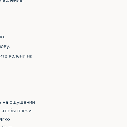
слабление.
о.
ову.
ите колени на
ь на ощущении
 чтобы плечи
ягко