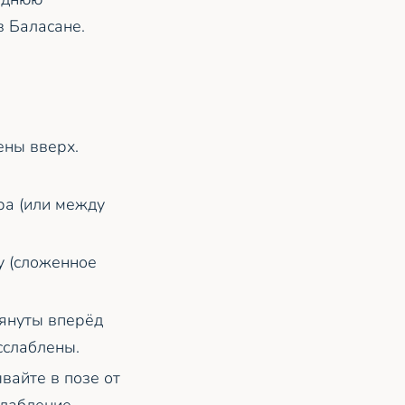
в Баласане.
ены вверх.
ра (или между
у (сложенное
тянуты вперёд
сслаблены.
вайте в позе от