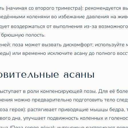
ь (начиная со второго триместра): рекомендуется в
едёнными коленями во избежание давления на живо
дует воздержаться от выполнения из-за возможного
 брюшную полость.
ней: поза может вызвать дискомфорт; используйте 
леды) или временно исключите асану до полного восс
овительные асаны
выступает в роли компенсирующей позы. Для её бол
нения можно предварительно подготовить тело сле
оза героя): растягивает приводящие мышцы бедра, 
ого дна, улучшает подвижность коленных и голенос
ана (Поза героя лёжа): интенсивно растягивает пе