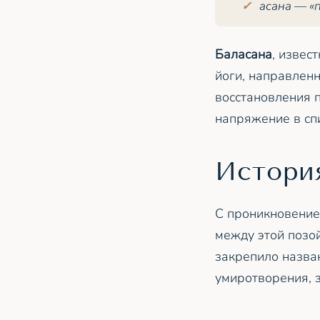
асана — «
Баласана
, извес
йоги, направленн
восстановления п
напряжение в спи
Истори
С проникновение
между этой позо
закрепило назван
умиротворения, 