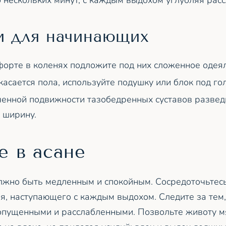
о нескольких минут, с каждым выдохом углубляя рас
и для начинающих
орте в коленях подложите под них сложенное одеял
касается пола, используйте подушку или блок под гол
енной подвижности тазобедренных суставов развед
 ширину.
е в асане
лжно быть медленным и спокойным. Сосредоточьтес
я, наступающего с каждым выдохом. Следите за тем,
опущенными и расслабленными. Позвольте животу м