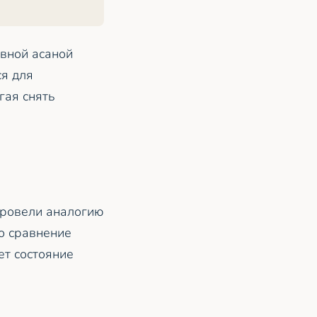
ивной асаной
ся для
гая снять
провели аналогию
о сравнение
ет состояние