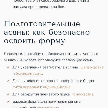
полости за счёт своеобразного давления и
массажа при перекате на бок.
Подготовительные
асаны: как безопасно
освоить форму
К сложным прогибам необходимо готовить суставы и
мышечный корсет. Используйте следующие асаны:
Для укрепления разгибателей спины:
шалабхасана
и
бхуджангасана
.
Для вытяжения передней поверхности бедра:
супта вирасана
и
анджанейасана
.
Для раскрытия плечевого пояса:
гомукхасана
.
Базовая форма для понимания рычага:
классическая
дханурасана
.