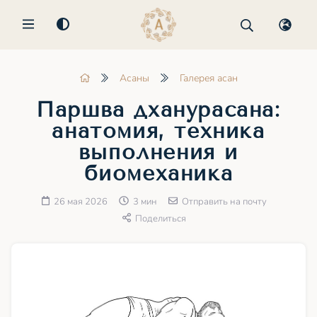
MENU
Асаны
Галерея асан
Паршва дханурасана:
анатомия, техника
выполнения и
биомеханика
26 мая 2026
3 мин
Отправить на почту
Поделиться