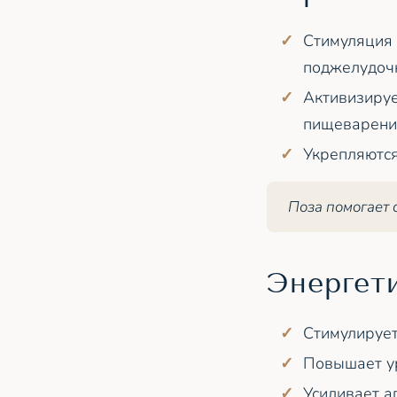
Стимуляция 
поджелудочн
Активизируе
пищеварени
Укрепляются
Поза помогает
Энергет
Стимулирует
Повышает ур
Усиливает а