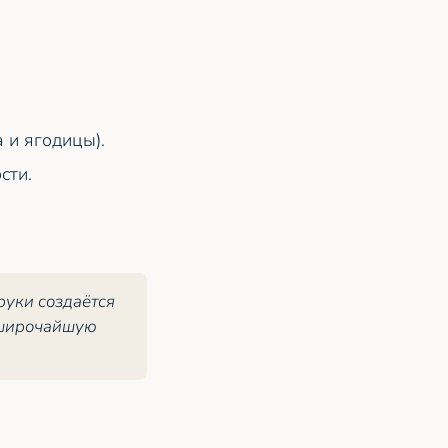
 и ягодицы).
сти.
руки создаётся
 широчайшую