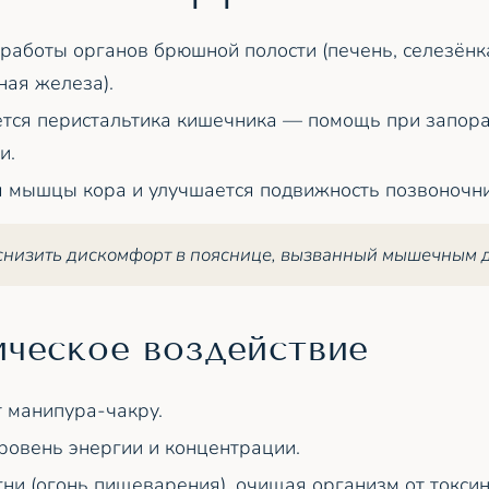
работы органов брюшной полости (печень, селезёнка
ая железа).
тся перистальтика кишечника — помощь при запора
и.
 мышцы кора и улучшается подвижность позвоночни
 снизить дискомфорт в пояснице, вызванный мышечным 
ическое воздействие
 манипура-чакру.
овень энергии и концентрации.
гни (огонь пищеварения), очищая организм от токсин