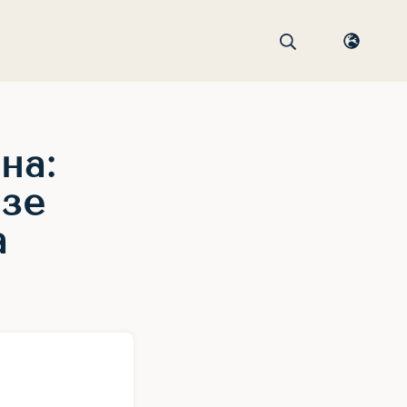
на:
озе
а