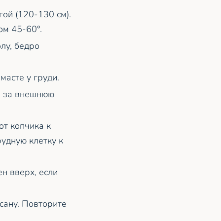
ой (120-130 см).
ом 45-60°.
лу, бедро
масте у груди.
ь за внешнюю
от копчика к
удную клетку к
н вверх, если
сану. Повторите