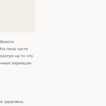
ибкости
Эта поза часто
мотря на то что
ённые вариации
е здоровье,