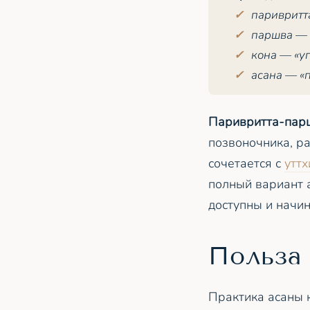
паривритт
паршва
— 
кона
— «уг
асана — «
Паривритта-пар
позвоночника, ра
сочетается с
утт
полный вариант 
доступны и начи
Польза
Практика асаны 