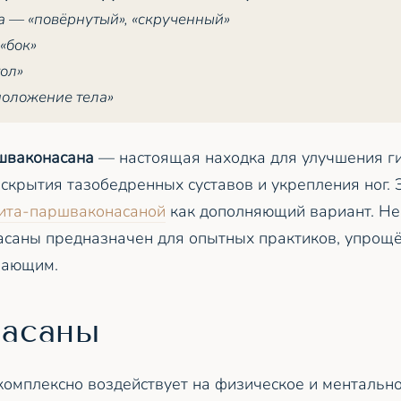
а
— «повёрнутый», «скрученный»
«бок»
ол»
положение тела»
шваконасана
— настоящая находка для улучшения г
скрытия тазобедренных суставов и укрепления ног. 
хита-паршваконасаной
как дополняющий вариант. Нес
асаны предназначен для опытных практиков, упрощ
нающим.
 асаны
комплексно воздействует на физическое и ментально