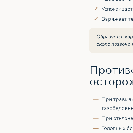
Успокаивает
Заряжает те
Образуется хор
около позвоноч
Противо
осторо
При травмах
тазобедренн
При отклоне
Головных бо