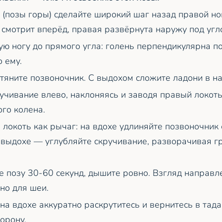
 (позы горы) сделайте широкий шаг назад правой ног
 смотрит вперёд, правая развёрнута наружу под угл
ую ногу до прямого угла: голень перпендикулярна по
 ему.
тяните позвоночник. С выдохом сложите ладони в на
учивание влево, наклоняясь и заводя правый локот
ого колена.
 локоть как рычаг: на вдохе удлиняйте позвоночник 
 выдохе — углубляйте скручивание, разворачивая гр
 позу 30-60 секунд, дышите ровно. Взгляд направле
но для шеи.
на вдохе аккуратно раскрутитесь и вернитесь в тада
орону.