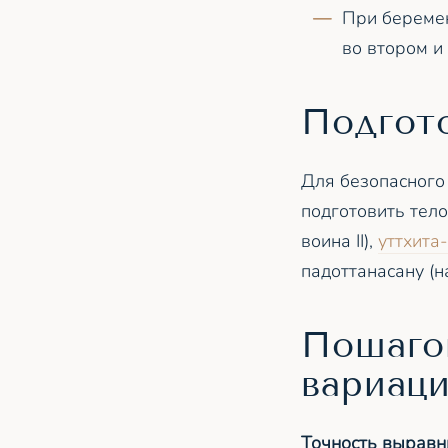
При беремен
во втором и
Подгот
Для безопасного
подготовить тело
воина II),
уттхита
падоттанасану (н
Пошаго
вариац
Точность выравн