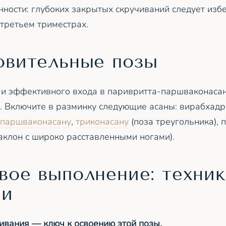
ности: глубоких закрытых скручиваний следует избе
 третьем триместрах.
овительные позы
 и эффективного входа в паривритта-паршваконаса
. Включите в разминку следующие асаны: вирабхадра
-паршваконасану
,
триконасану
(поза треугольника), 
аклон с широко расставленными ногами).
вое выполнение: техник
ии
ивания — ключ к освоению этой позы.