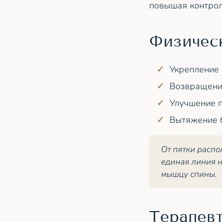
повышая контрол
Физичес
Укрепление 
Возвращение
Улучшение п
Вытяжение б
От пятки распо
единая линия 
мышцу спины.
Терапев