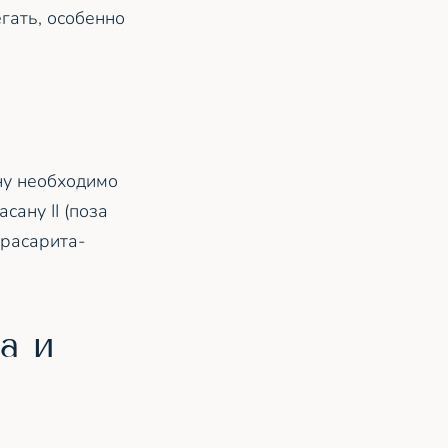
гать, особенно
ну необходимо
сану II (поза
прасарита-
а и