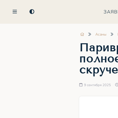
ЗАЯВ
Асаны
Парив
полно
скруче
9 сентября 2025