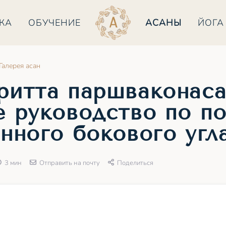
КА
ОБУЧЕНИЕ
АСАНЫ
ЙОГА
Галерея асан
ритта паршваконаса
е руководство по п
нного бокового угл
3 мин
Отправить на почту
Поделиться