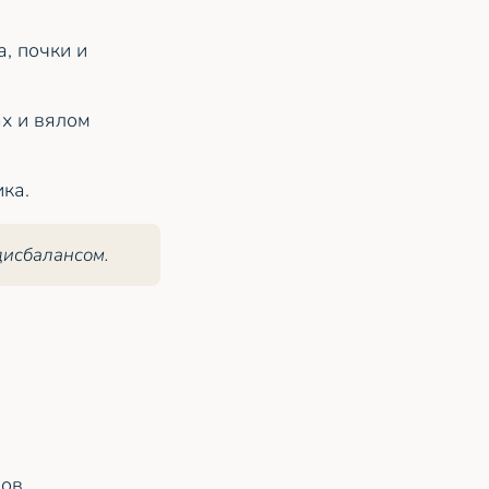
, почки и
х и вялом
ка.
дисбалансом.
ов.