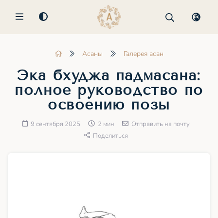
MENU
Асаны
Галерея асан
Эка бхуджа падмасана:
полное руководство по
освоению позы
9 сентября 2025
2 мин
Отправить на почту
Поделиться