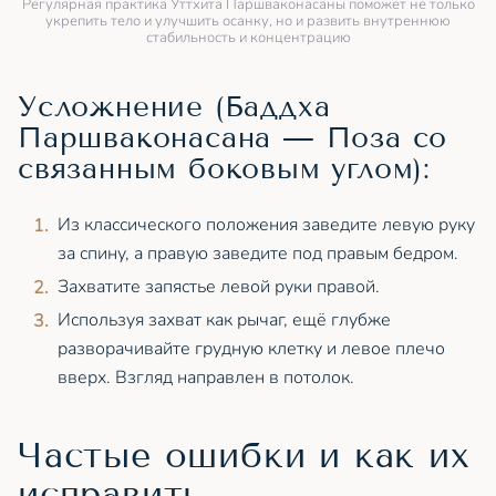
Регулярная практика Уттхита Паршваконасаны поможет не только
укрепить тело и улучшить осанку, но и развить внутреннюю
стабильность и концентрацию
Усложнение (Баддха
Паршваконасана — Поза со
связанным боковым углом):
Из классического положения заведите левую руку
за спину, а правую заведите под правым бедром.
Захватите запястье левой руки правой.
Используя захват как рычаг, ещё глубже
разворачивайте грудную клетку и левое плечо
вверх. Взгляд направлен в потолок.
Частые ошибки и как их
исправить