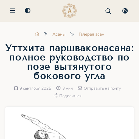
MENU
Асаны
Галерея асан
Уттхита паршваконасана:
полное руководство по
позе вытянутого
бокового угла
9 сентября 2025
3 мин
Отправить на почту
Поделиться