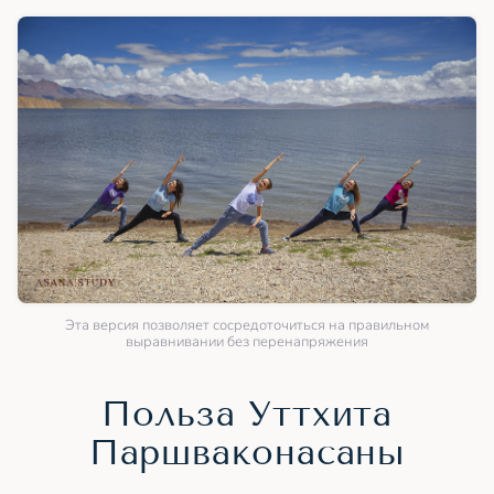
Эта версия позволяет сосредоточиться на правильном
выравнивании без перенапряжения
Польза Уттхита
Паршваконасаны