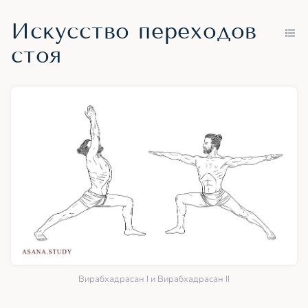
Искусство переходов
стоя
Вирабхадрасан I и Вирабхадрасан II