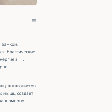
 замком.
е». Классические
1
энергией
.
орно-
шц-антагонистов
ых мышц создает
 равномерно