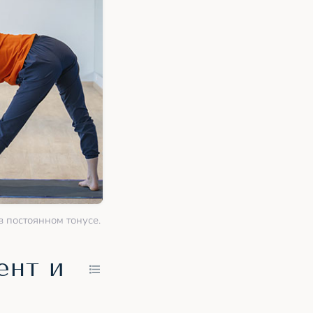
в постоянном тонусе.
ент и