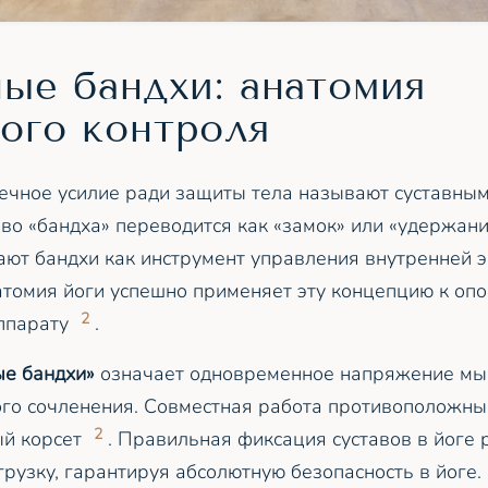
ые бандхи: анатомия
ого контроля
чное усилие ради защиты тела называют суставным
во «бандха» переводится как «замок» или «удержани
ают бандхи как инструмент управления внутренней 
томия йоги успешно применяет эту концепцию к оп
2
ппарату
.
ые бандхи»
означает одновременное напряжение мы
ого сочленения. Совместная работа противоположн
2
ый корсет
. Правильная фиксация суставов в йоге
рузку, гарантируя абсолютную безопасность в йоге.