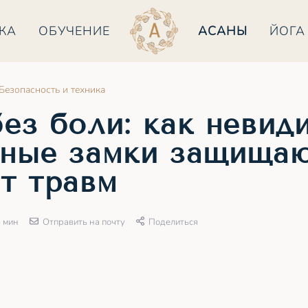
КА
ОБУЧЕНИЕ
АСАНЫ
ЙОГА
Безопасность и техника
без боли: как невид
вные замки защищаю
от травм
 мин
Отправить на почту
Поделиться