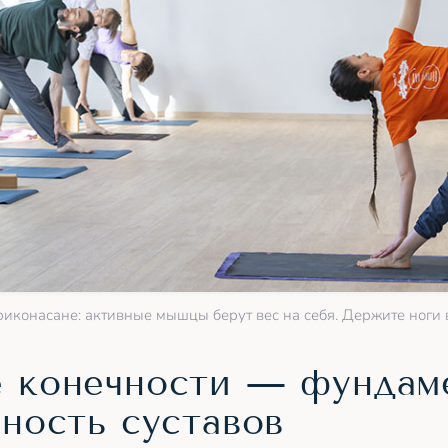
риконасане: активные мышцы берут вес на себя. Держите ноги 
 конечности — фундам
ность суставов