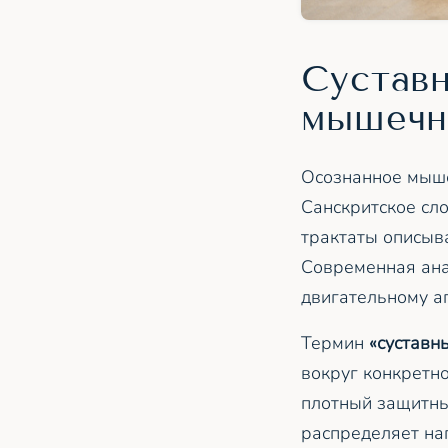
Суставн
мышечн
Осознанное мыше
Санскритское сло
трактаты описыв
Современная ана
двигательному а
Термин
«суставн
вокруг конкретн
плотный защитн
распределяет наг