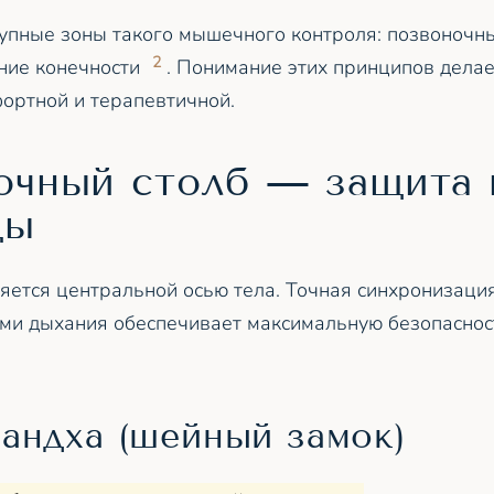
упные зоны такого мышечного контроля: позвоночны
2
хние конечности
. Понимание этих принципов делае
фортной и терапевтичной.
очный столб — защита 
цы
яется центральной осью тела. Точная синхронизац
ами дыхания обеспечивает максимальную безопаснос
бандха (шейный замок)