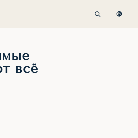
имые
т всё