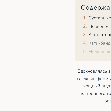
Содержа
Суставные
Позвоночн
Кантха-ба
Кати-банд
Нижние ко
Вдохновляясь э
сложные формы.
мощный внут
постоянного то
опа