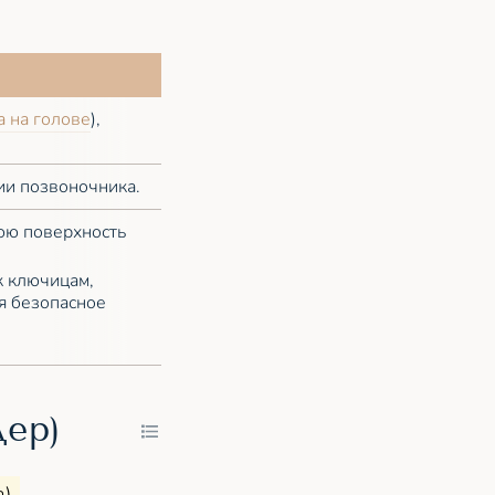
а на голове
),
ии позвоночника.
юю поверхность
к ключицам,
я безопасное
дер)
).