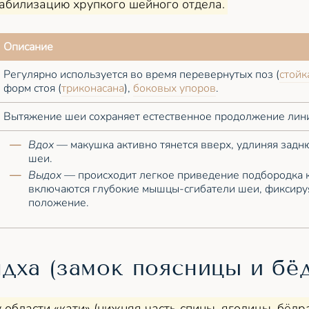
абилизацию хрупкого шейного отдела.
Описание
Регулярно используется во время перевернутых поз (
стойк
форм стоя (
триконасана
),
боковых упоров
.
Вытяжение шеи сохраняет естественное продолжение лин
Вдох
— макушка активно тянется вверх, удлиняя задн
шеи.
Выдох
— происходит легкое приведение подбородка 
включаются глубокие мышцы-сгибатели шеи, фиксиру
положение.
дха (замок поясницы и бё
области «кати» (нижняя часть спины, ягодицы, бёдра