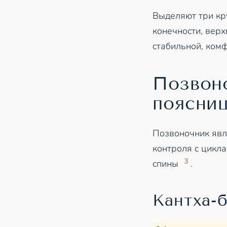
Выделяют три кр
конечности, вер
стабильной, ком
Позвон
поясни
Позвоночник явл
контроля с цикл
3
спины
.
Кантха-