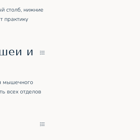
й столб, нижние
т практику
шеи и
ия мышечного
ть всех отделов