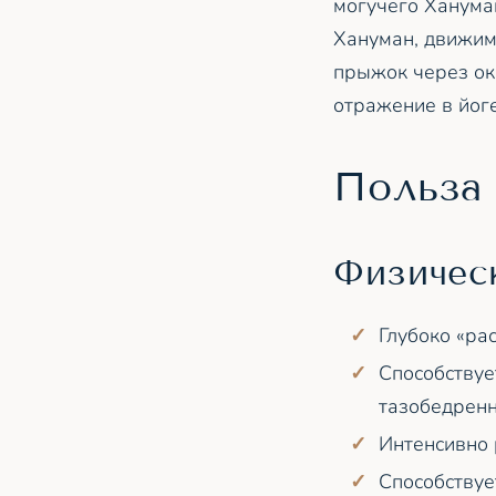
могучего Хануман
Хануман, движим
прыжок через оке
отражение в йог
Польза
Физичес
Глубоко «ра
Способствуе
тазобедренн
Интенсивно 
Способствуе