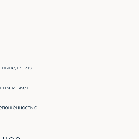
и выведению
ышцы может
репощённостью