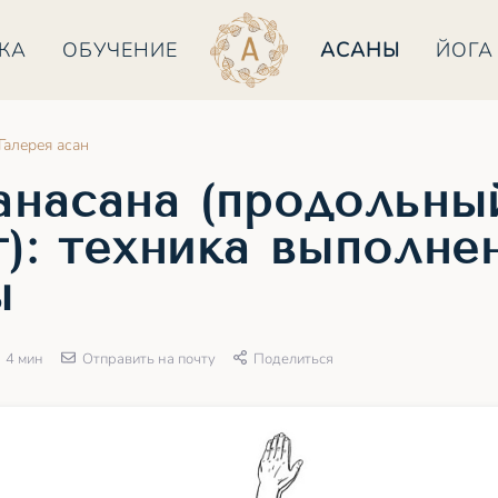
КА
ОБУЧЕНИЕ
АСАНЫ
ЙОГА
Галерея асан
анасана (продольны
): техника выполне
ы
4 мин
Отправить на почту
Поделиться