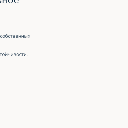
ьное
 собственных
тойчивости.