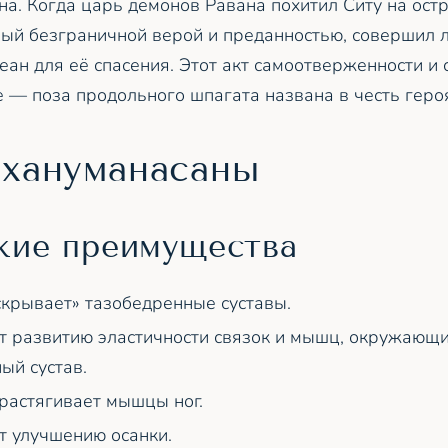
а. Когда царь демонов Равана похитил Ситу на остр
ый безграничной верой и преданностью, совершил 
ан для её спасения. Этот акт самоотверженности и
е — поза продольного шпагата названа в честь геро
 хануманасаны
кие преимущества
скрывает» тазобедренные суставы.
т развитию эластичности связок и мышц, окружающ
ый сустав.
растягивает мышцы ног.
т улучшению осанки.