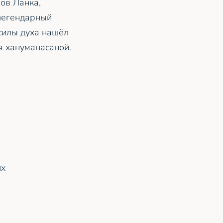
ов Ланка,
легендарный
 силы духа нашёл
я хануманасаной.
их