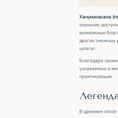
Хануманасана (п
освоение доступ
возможным благо
других смежных 
шпагат.
Благодаря своем
узнаваемых и жел
практикующие.
Легенд
В древнем эпосе