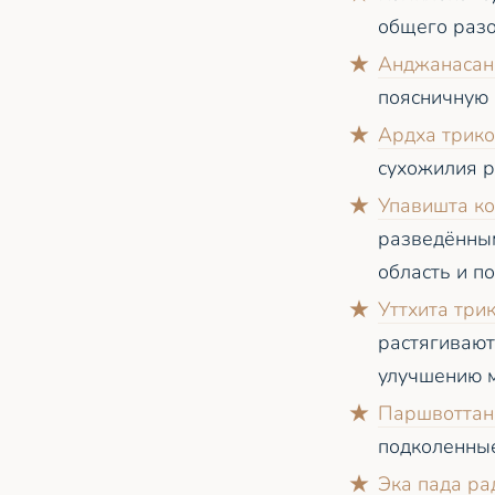
общего разо
Анджанасан
поясничную 
Ардха трико
сухожилия р
Упавишта ко
разведённым
область и п
Уттхита три
растягивают
улучшению м
Паршвоттан
подколенны
Эка пада ра