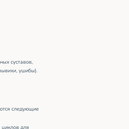
ных суставов,
вывихи, ушибы).
уются следующие
 циклов для