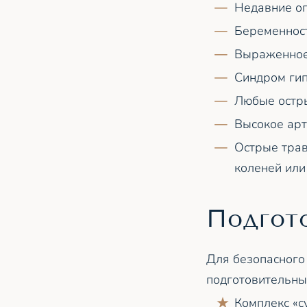
Недавние оп
Беременност
Выраженное
Синдром гип
Любые остры
Высокое арт
Острые трав
коленей или
Подгот
Для безопасного
подготовительны
Комплекс «с