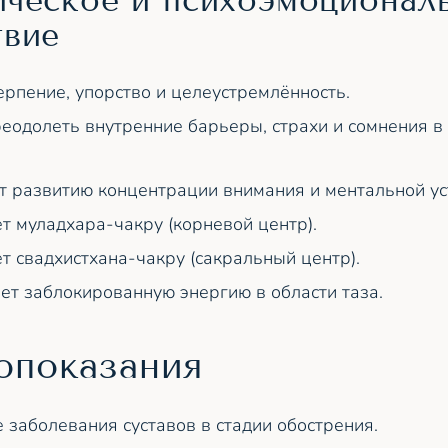
ическое и психоэмоционал
твие
ерпение, упорство и целеустремлённость.
еодолеть внутренние барьеры, страхи и сомнения в
т развитию концентрации внимания и ментальной ус
т муладхара-чакру (корневой центр).
т свадхистхана-чакру (сакральный центр).
т заблокированную энергию в области таза.
опоказания
 заболевания суставов в стадии обострения.