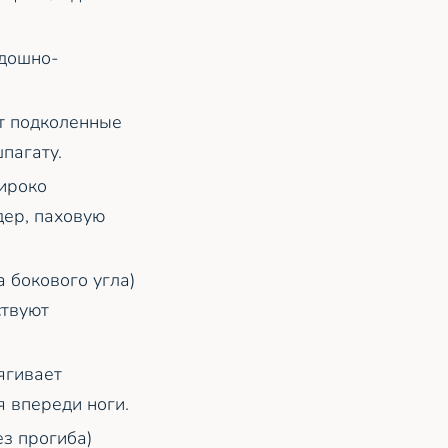
здошно-
ет подколенные
пагату.
широко
дер, паховую
 бокового угла)
ствуют
ягивает
 впереди ноги.
з прогиба)