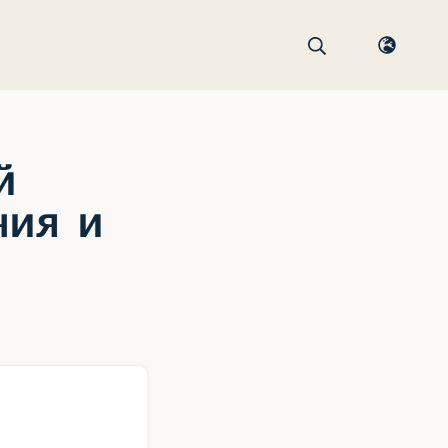
й
ния и