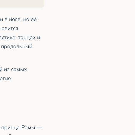
 в йоге, но её
новится
стике, танцах и
к продольный
й из самых
ногие
ги принца Рамы —