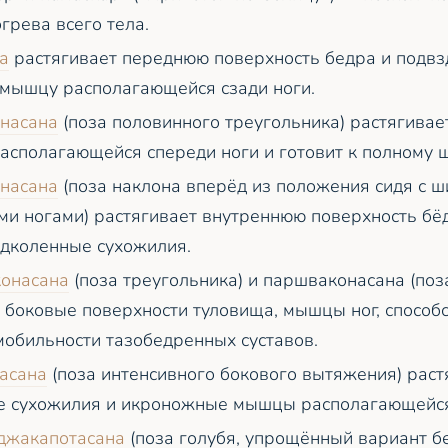
грева всего тела.
а
растягивает переднюю поверхность бедра и подв
мышцу располагающейся сзади ноги.
насана
(поза половинного треугольника) растягива
асполагающейся спереди ноги и готовит к полному ш
насана
(поза наклона вперёд из положения сидя с 
и ногами) растягивает внутреннюю поверхность бё
одколенные сухожилия.
конасана
(поза треугольника) и паршваконасана (поза
 боковые поверхности туловища, мышцы ног, способ
обильности тазобедренных суставов.
асана
(поза интенсивного бокового вытяжения) раст
е сухожилия и икроножные мышцы располагающейся
джакапотасана
(поза голубя, упрощённый вариант бе