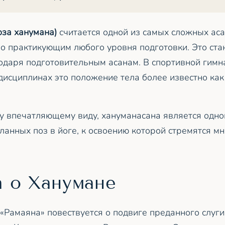
оза ханумана)
считается одной из самых сложных асан
но практикующим любого уровня подготовки. Это ста
даря подготовительным асанам. В спортивной гимна
дисциплинах это положение тела более известно ка
у впечатляющему виду, хануманасана является одно
анных поз в йоге, к освоению которой стремятся м
а о Ханумане
 «Рамаяна» повествуется о подвиге преданного слу