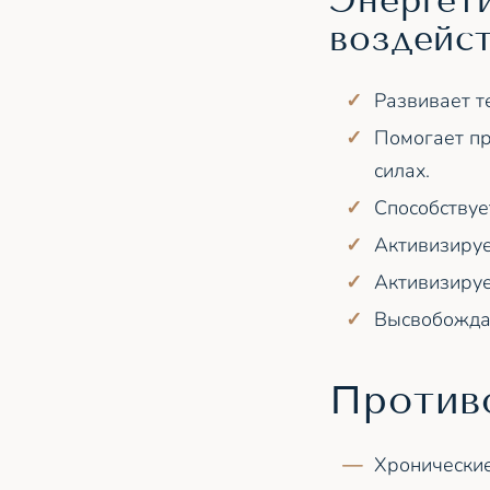
Энергет
воздейс
Развивает т
Помогает пр
силах.
Способствуе
Активизируе
Активизируе
Высвобождае
Против
Хронические